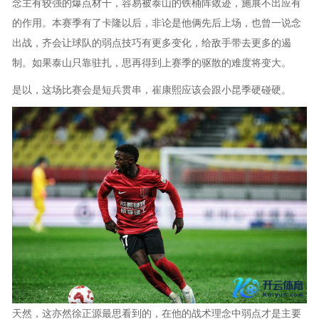
念主有较强的爆点材干，容易被泰山的铁桶阵敛迹，施展不出应有
的作用。本赛季有了卡隆以后，非论是他俩先后上场，也曾一说念
出战，齐会让球队的弱点技巧有更多变化，给敌手带去更多的遏
制。如果泰山只靠驻扎，思再得到上赛季的驱散的难度将变大。
是以，这场比赛会是短兵贯串，崔康熙应该会跟小昆季硬碰硬。
天然，这亦然徐正源最思看到的，在他的战术理念中弱点才是主要