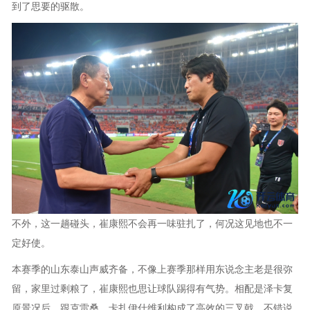
到了思要的驱散。
不外，这一趟碰头，崔康熙不会再一味驻扎了，何况这见地也不一
定好使。
本赛季的山东泰山声威齐备，不像上赛季那样用东说念主老是很弥
留，家里过剩粮了，崔康熙也思让球队踢得有气势。相配是泽卡复
原景况后，跟克雷桑、卡扎伊什维利构成了高效的三叉戟，不错说