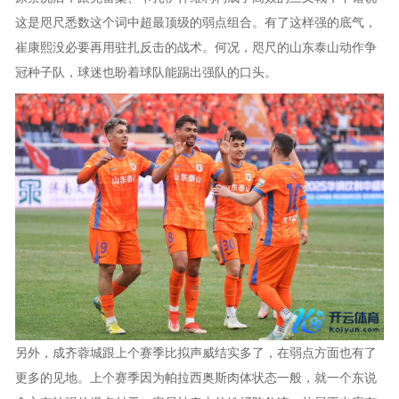
这是咫尺悉数这个词中超最顶级的弱点组合。有了这样强的底气，
崔康熙没必要再用驻扎反击的战术。何况，咫尺的山东泰山动作争
冠种子队，球迷也盼着球队能踢出强队的口头。
另外，成齐蓉城跟上个赛季比拟声威结实多了，在弱点方面也有了
更多的见地。上个赛季因为帕拉西奥斯肉体状态一般，就一个东说