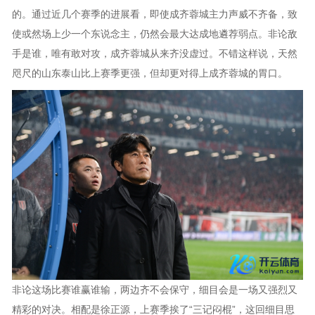
的。通过近几个赛季的进展看，即使成齐蓉城主力声威不齐备，致
使或然场上少一个东说念主，仍然会最大达成地遴荐弱点。非论敌
手是谁，唯有敢对攻，成齐蓉城从来齐没虚过。不错这样说，天然
咫尺的山东泰山比上赛季更强，但却更对得上成齐蓉城的胃口。
非论这场比赛谁赢谁输，两边齐不会保守，细目会是一场又强烈又
精彩的对决。相配是徐正源，上赛季挨了“三记闷棍”，这回细目思