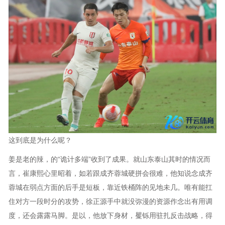
这到底是为什么呢？
姜是老的辣，的“诡计多端”收到了成果。就山东泰山其时的情况而
言，崔康熙心里昭着，如若跟成齐蓉城硬拼会很难，他知说念成齐
蓉城在弱点方面的后手是短板，靠近铁桶阵的见地未几。唯有能扛
住对方一段时分的攻势，徐正源手中就没弥漫的资源作念出有用调
度，还会露露马脚。是以，他放下身材，矍铄用驻扎反击战略，得