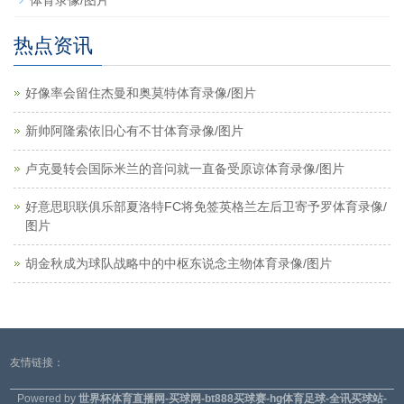
热点资讯
好像率会留住杰曼和奥莫特体育录像/图片
新帅阿隆索依旧心有不甘体育录像/图片
卢克曼转会国际米兰的音问就一直备受原谅体育录像/图片
好意思职联俱乐部夏洛特FC将免签英格兰左后卫寄予罗体育录像/
图片
胡金秋成为球队战略中的中枢东说念主物体育录像/图片
友情链接：
Powered by
世界杯体育直播网-买球网-bt888买球赛-hg体育足球-全讯买球站-