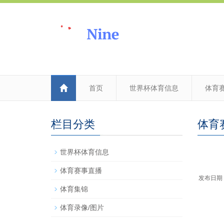
首页
世界杯体育信息
体育
栏目分类
体育
世界杯体育信息
体育赛事直播
发布日期：2
体育集锦
体育录像/图片